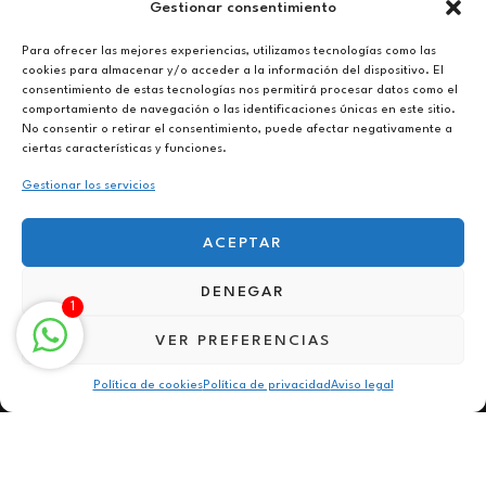
Gestionar consentimiento
Abierto
De lunes a viernes de 10h a 20h
Para ofrecer las mejores experiencias, utilizamos tecnologías como las
cookies para almacenar y/o acceder a la información del dispositivo. El
consentimiento de estas tecnologías nos permitirá procesar datos como el
Aviso legal
comportamiento de navegación o las identificaciones únicas en este sitio.
Política de privacidad
No consentir o retirar el consentimiento, puede afectar negativamente a
Política de cookies
ciertas características y funciones.
Gestionar los servicios
ACEPTAR
DENEGAR
Hipnoterapia en Papiol
1
VER PREFERENCIAS
Política de cookies
Política de privacidad
Aviso legal