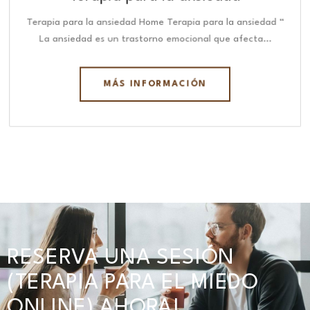
Terapia para la ansiedad Home Terapia para la ansiedad “
La ansiedad es un trastorno emocional que afecta…
MÁS INFORMACIÓN
RESERVA UNA SESIÓN
(TERAPIA PARA EL MIEDO
ONLINE) AHORA!