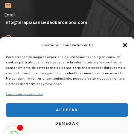
Email
info@terapiasansiedadbarcelona.com
Gestionar consentimiento
Abierto
De lunes a viernes de 10h a 20h
Para ofrecer las mejores experiencias, utilizamos tecnologías como las
cookies para almacenar y/o acceder a la información del dispositivo. El
consentimiento de estas tecnologías nos permitirá procesar datos como el
Aviso legal
comportamiento de navegación o las identificaciones únicas en este sitio.
Política de privacidad
No consentir o retirar el consentimiento, puede afectar negativamente a
Política de cookies
ciertas características y funciones.
Gestionar los servicios
ACEPTAR
DENEGAR
Terapia para la separación de pareja en Salt
1