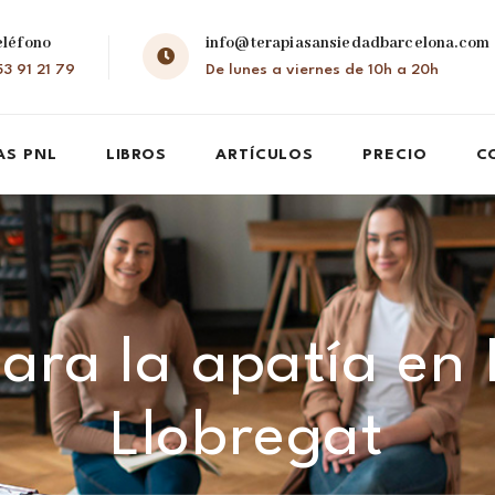
eléfono
info@terapiasansiedadbarcelona.com
3 91 21 79
De lunes a viernes de 10h a 20h
AS PNL
LIBROS
ARTÍCULOS
PRECIO
C
ara la apatía en 
Llobregat