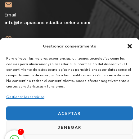
Email
info@terapiasansiedadbarcelona.com
Gestionar consentimiento
Abierto
De lunes a viernes de 10h a 20h
Para ofrecer las mejores experiencias, utilizamos tecnologías como las
cookies para almacenar y/o acceder a la información del dispositivo. El
consentimiento de estas tecnologías nos permitirá procesar datos como el
Aviso legal
comportamiento de navegación o las identificaciones únicas en este sitio.
Política de privacidad
No consentir o retirar el consentimiento, puede afectar negativamente a
Política de cookies
ciertas características y funciones.
Gestionar los servicios
ACEPTAR
DENEGAR
Terapia para la baja autoestima online en Amposta
1