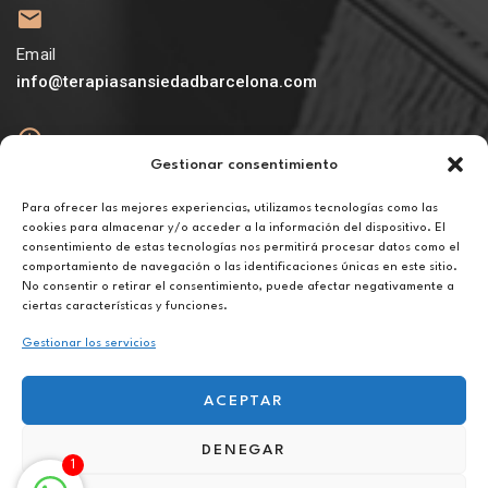
Email
info@terapiasansiedadbarcelona.com
Gestionar consentimiento
Abierto
De lunes a viernes de 10h a 20h
Para ofrecer las mejores experiencias, utilizamos tecnologías como las
cookies para almacenar y/o acceder a la información del dispositivo. El
consentimiento de estas tecnologías nos permitirá procesar datos como el
Aviso legal
comportamiento de navegación o las identificaciones únicas en este sitio.
Política de privacidad
No consentir o retirar el consentimiento, puede afectar negativamente a
Política de cookies
ciertas características y funciones.
Gestionar los servicios
ACEPTAR
DENEGAR
Hipnoterapia online en Sant Joan Despí
1