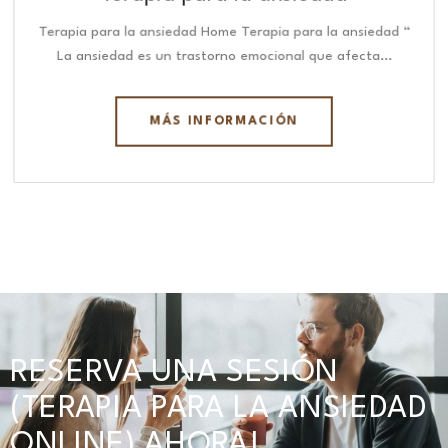
Terapia para la ansiedad Home Terapia para la ansiedad “
La ansiedad es un trastorno emocional que afecta…
MÁS INFORMACIÓN
RESERVA UNA SESIÓN
(TERAPIA PARA LA ANSIEDAD
ONLINE) AHORA!