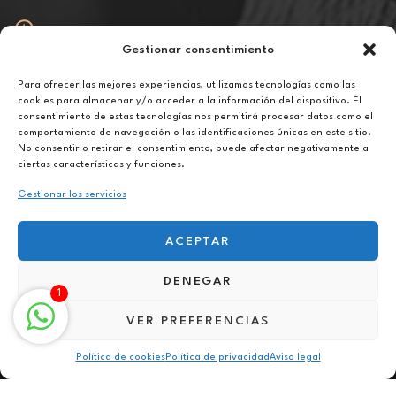
Gestionar consentimiento
Abierto
De lunes a viernes de 10h a 20h
Para ofrecer las mejores experiencias, utilizamos tecnologías como las
cookies para almacenar y/o acceder a la información del dispositivo. El
consentimiento de estas tecnologías nos permitirá procesar datos como el
Aviso legal
comportamiento de navegación o las identificaciones únicas en este sitio.
Política de privacidad
No consentir o retirar el consentimiento, puede afectar negativamente a
Política de cookies
ciertas características y funciones.
Gestionar los servicios
ACEPTAR
DENEGAR
Terapia contra fobias sociales online en Amposta
1
VER PREFERENCIAS
Política de cookies
Política de privacidad
Aviso legal