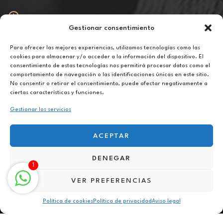
Gestionar consentimiento
Abierto
De lunes a viernes de 10h a 20h
Para ofrecer las mejores experiencias, utilizamos tecnologías como las
cookies para almacenar y/o acceder a la información del dispositivo. El
consentimiento de estas tecnologías nos permitirá procesar datos como el
Aviso legal
comportamiento de navegación o las identificaciones únicas en este sitio.
Política de privacidad
No consentir o retirar el consentimiento, puede afectar negativamente a
Política de cookies
ciertas características y funciones.
Gestionar los servicios
ACEPTAR
DENEGAR
Terapia para la superación personal en Antigua
1
VER PREFERENCIAS
Política de cookies
Política de privacidad
Aviso legal