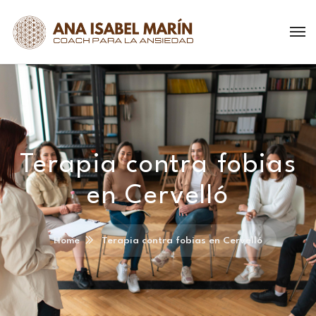
Terapia contra fobias
en Cervelló
Home
Terapia contra fobias en Cervelló