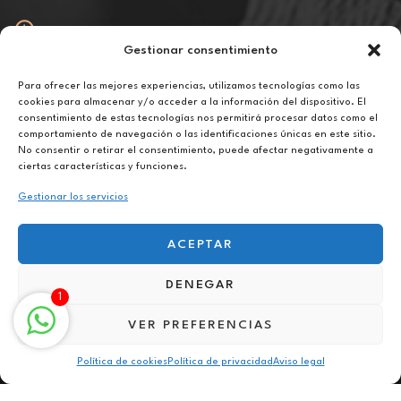
Gestionar consentimiento
Abierto
De lunes a viernes de 10h a 20h
Para ofrecer las mejores experiencias, utilizamos tecnologías como las
cookies para almacenar y/o acceder a la información del dispositivo. El
consentimiento de estas tecnologías nos permitirá procesar datos como el
Aviso legal
comportamiento de navegación o las identificaciones únicas en este sitio.
Política de privacidad
No consentir o retirar el consentimiento, puede afectar negativamente a
Política de cookies
ciertas características y funciones.
Gestionar los servicios
ACEPTAR
DENEGAR
Terapia para el miedo online en San Javier
1
VER PREFERENCIAS
Política de cookies
Política de privacidad
Aviso legal