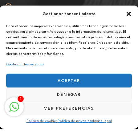
Gestionar consentimiento
Abierto
De lunes a viernes de 10h a 20h
Para ofrecer las mejores experiencias, utilizamos tecnologías como las
cookies para almacenar y/o acceder a la información del dispositivo. El
consentimiento de estas tecnologías nos permitirá procesar datos como el
Aviso legal
comportamiento de navegación o las identificaciones únicas en este sitio.
Política de privacidad
No consentir o retirar el consentimiento, puede afectar negativamente a
Política de cookies
ciertas características y funciones.
Gestionar los servicios
ACEPTAR
DENEGAR
Terapia contra fobias online en Sentmenat
1
VER PREFERENCIAS
Política de cookies
Política de privacidad
Aviso legal