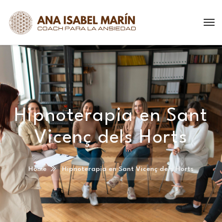
Hipnoterapia en Sant
Vicenç dels Horts
Home
Hipnoterapia en Sant Vicenç dels Horts