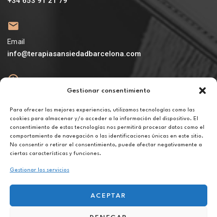
+34 653 91 21 79
Email
info@terapiasansiedadbarcelona.com
Gestionar consentimiento
Abierto
De lunes a viernes de 10h a 20h
Para ofrecer las mejores experiencias, utilizamos tecnologías como las
cookies para almacenar y/o acceder a la información del dispositivo. El
consentimiento de estas tecnologías nos permitirá procesar datos como el
Aviso legal
comportamiento de navegación o las identificaciones únicas en este sitio.
Política de privacidad
No consentir o retirar el consentimiento, puede afectar negativamente a
Política de cookies
ciertas características y funciones.
Gestionar los servicios
ACEPTAR