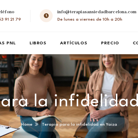
eléfono
info@terapiasansiedadbarcelona.com
3 91 21 79
De lunes a viernes de 10h a 20h
AS PNL
LIBROS
ARTÍCULOS
PRECIO
C
ara la infidelida
Home
Terapia para la infidelidad en Yaiza