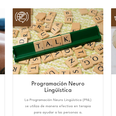
Programación Neuro
Lingüística​
La Programación Neuro Lingüística (PNL)
se utiliza de manera efectiva en terapia
para ayudar a las personas a.