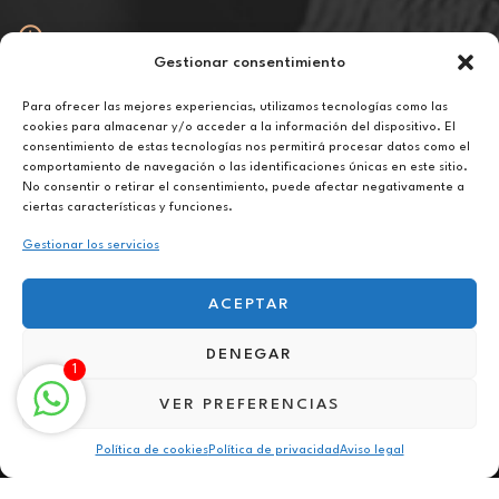
Gestionar consentimiento
Abierto
De lunes a viernes de 10h a 20h
Para ofrecer las mejores experiencias, utilizamos tecnologías como las
cookies para almacenar y/o acceder a la información del dispositivo. El
consentimiento de estas tecnologías nos permitirá procesar datos como el
Aviso legal
comportamiento de navegación o las identificaciones únicas en este sitio.
Política de privacidad
No consentir o retirar el consentimiento, puede afectar negativamente a
Política de cookies
ciertas características y funciones.
Gestionar los servicios
ACEPTAR
DENEGAR
Terapia para la superación personal online en Almería
1
VER PREFERENCIAS
Política de cookies
Política de privacidad
Aviso legal