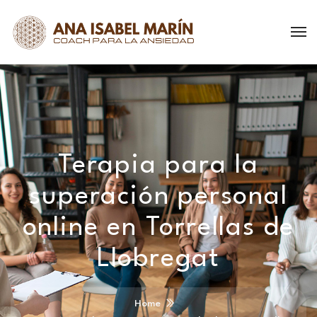
Terapia para la
superación personal
online en Torrellas de
Llobregat
Home