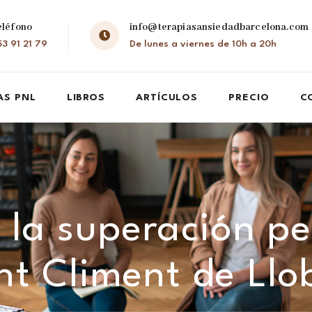
eléfono
info@terapiasansiedadbarcelona.com
3 91 21 79
De lunes a viernes de 10h a 20h
AS PNL
LIBROS
ARTÍCULOS
PRECIO
C
 la superación pe
nt Climent de Llo