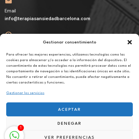
Email
info@terapiasansiedadbarcelona.com
Gestionar consentimiento
Abierto
De lunes a viernes de 10h a 20h
Para ofrecer las mejores experiencias, utilizamos tecnologías como las
cookies para almacenar y/o acceder a la información del dispositivo. El
consentimiento de estas tecnologías nos permitirá procesar datos como el
Aviso legal
comportamiento de navegación o las identificaciones únicas en este sitio.
Política de privacidad
No consentir o retirar el consentimiento, puede afectar negativamente a
Política de cookies
ciertas características y funciones.
Gestionar los servicios
ACEPTAR
DENEGAR
Terapia contra fobias sociales online en Écija
1
VER PREFERENCIAS