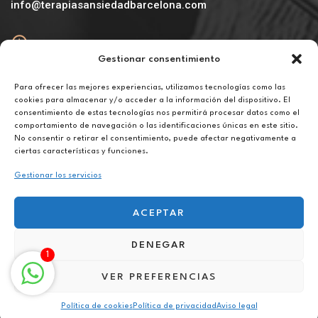
info@terapiasansiedadbarcelona.com
Gestionar consentimiento
Abierto
De lunes a viernes de 10h a 20h
Para ofrecer las mejores experiencias, utilizamos tecnologías como las
cookies para almacenar y/o acceder a la información del dispositivo. El
consentimiento de estas tecnologías nos permitirá procesar datos como el
Aviso legal
comportamiento de navegación o las identificaciones únicas en este sitio.
Política de privacidad
No consentir o retirar el consentimiento, puede afectar negativamente a
Política de cookies
ciertas características y funciones.
Gestionar los servicios
ACEPTAR
DENEGAR
Terapia para el duelo online en La Frontera
1
VER PREFERENCIAS
Política de cookies
Política de privacidad
Aviso legal