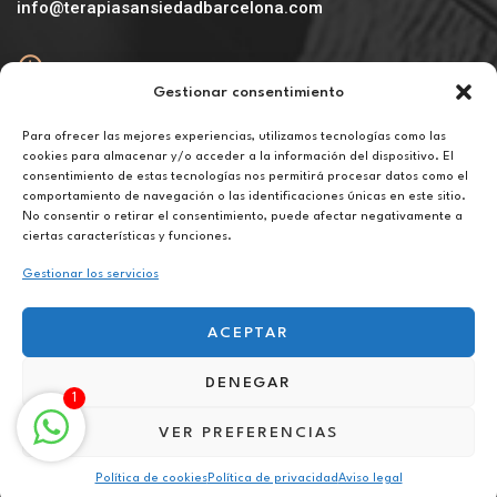
info@terapiasansiedadbarcelona.com
Gestionar consentimiento
Abierto
De lunes a viernes de 10h a 20h
Para ofrecer las mejores experiencias, utilizamos tecnologías como las
cookies para almacenar y/o acceder a la información del dispositivo. El
consentimiento de estas tecnologías nos permitirá procesar datos como el
Aviso legal
comportamiento de navegación o las identificaciones únicas en este sitio.
Política de privacidad
No consentir o retirar el consentimiento, puede afectar negativamente a
Política de cookies
ciertas características y funciones.
Gestionar los servicios
ACEPTAR
DENEGAR
Terapia contra fobias en Cervelló
1
VER PREFERENCIAS
Política de cookies
Política de privacidad
Aviso legal