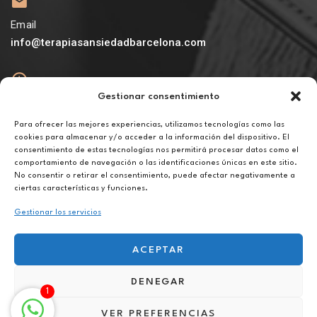
Email
info@terapiasansiedadbarcelona.com
Gestionar consentimiento
Abierto
De lunes a viernes de 10h a 20h
Para ofrecer las mejores experiencias, utilizamos tecnologías como las
cookies para almacenar y/o acceder a la información del dispositivo. El
consentimiento de estas tecnologías nos permitirá procesar datos como el
Aviso legal
comportamiento de navegación o las identificaciones únicas en este sitio.
Política de privacidad
No consentir o retirar el consentimiento, puede afectar negativamente a
Política de cookies
ciertas características y funciones.
Gestionar los servicios
ACEPTAR
DENEGAR
Terapia para la conciliación familiar en Guinardó
1
VER PREFERENCIAS