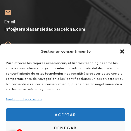
Email
info@terapiasansiedadbarcelona.com
Gestionar consentimiento
Abierto
De lunes a viernes de 10h a 20h
Para ofrecer las mejores experiencias, utilizamos tecnologías como las
cookies para almacenar y/o acceder a la información del dispositivo. El
consentimiento de estas tecnologías nos permitirá procesar datos como el
Aviso legal
comportamiento de navegación o las identificaciones únicas en este sitio.
Política de privacidad
No consentir o retirar el consentimiento, puede afectar negativamente a
Política de cookies
ciertas características y funciones.
Gestionar los servicios
ACEPTAR
DENEGAR
Hipnoterapia online en Ibiza