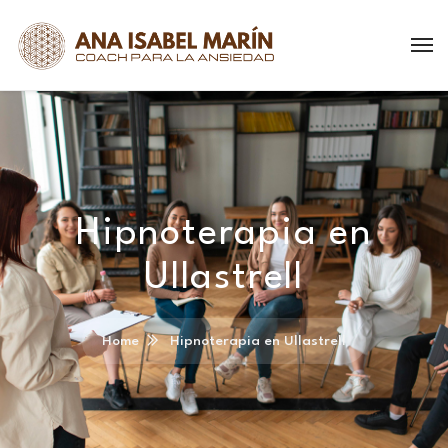
Hipnoterapia en
Ullastrell
Home
Hipnoterapia en Ullastrell