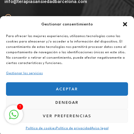
info@terapiasansiedadbarcelona.com
Gestionar consentimiento
Abierto
De lunes a viernes de 10h a 20h
Para ofrecer las mejores experiencias, utilizamos tecnologías como las
cookies para almacenar y/o acceder a la información del dispositivo. El
consentimiento de estas tecnologías nos permitirá procesar datos como el
Aviso legal
comportamiento de navegación o las identificaciones únicas en este sitio.
Política de privacidad
No consentir o retirar el consentimiento, puede afectar negativamente a
Política de cookies
ciertas características y funciones.
Gestionar los servicios
ACEPTAR
DENEGAR
Terapia para la superación personal en Pontevedra
1
VER PREFERENCIAS
Política de cookies
Política de privacidad
Aviso legal