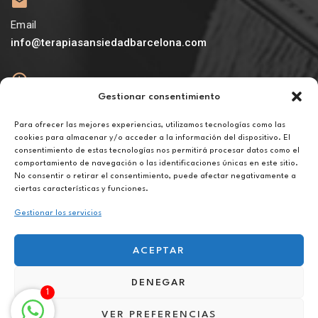
Email
info@terapiasansiedadbarcelona.com
Gestionar consentimiento
Abierto
De lunes a viernes de 10h a 20h
Para ofrecer las mejores experiencias, utilizamos tecnologías como las
cookies para almacenar y/o acceder a la información del dispositivo. El
consentimiento de estas tecnologías nos permitirá procesar datos como el
Aviso legal
comportamiento de navegación o las identificaciones únicas en este sitio.
Política de privacidad
No consentir o retirar el consentimiento, puede afectar negativamente a
Política de cookies
ciertas características y funciones.
Gestionar los servicios
ACEPTAR
DENEGAR
Terapia para el miedo en Sants
1
VER PREFERENCIAS