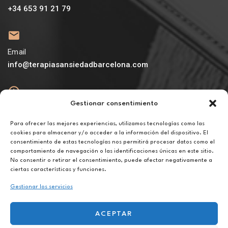
+34 653 91 21 79
Email
info@terapiasansiedadbarcelona.com
Gestionar consentimiento
Abierto
De lunes a viernes de 10h a 20h
Para ofrecer las mejores experiencias, utilizamos tecnologías como las
cookies para almacenar y/o acceder a la información del dispositivo. El
consentimiento de estas tecnologías nos permitirá procesar datos como el
Aviso legal
comportamiento de navegación o las identificaciones únicas en este sitio.
Política de privacidad
No consentir o retirar el consentimiento, puede afectar negativamente a
Política de cookies
ciertas características y funciones.
Gestionar los servicios
ACEPTAR