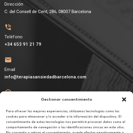
Dirección
C. del Consell de Cent, 286, 08007 Barcelona
Teléfono
+34 653 91 21 79
Email
info@terapiasansiedadbarcelona.com
Gestionar consentimiento
Abierto
De lunes a viernes de 10h a 20h
Para ofrecer las mejores experiencias, utilizamos tecnologías como las
cookies para almacenar y/o acceder a la información del dispositivo. El
consentimiento de estas tecnologías nos permitirá procesar datos como el
Aviso legal
comportamiento de navegación o las identificaciones únicas en este sitio.
Política de privacidad
No consentir o retirar el consentimiento, puede afectar negativamente a