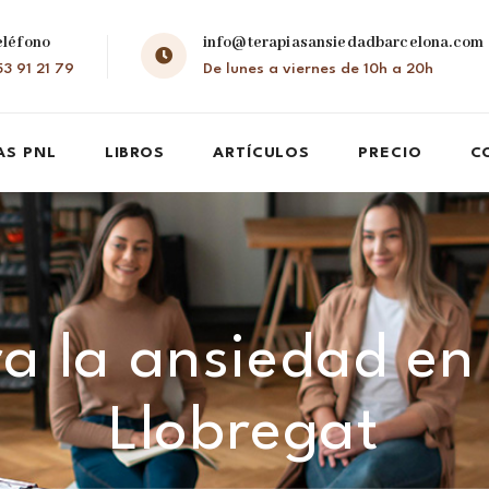
eléfono
info@terapiasansiedadbarcelona.com
3 91 21 79
De lunes a viernes de 10h a 20h
AS PNL
LIBROS
ARTÍCULOS
PRECIO
C
ra la ansiedad en
Llobregat