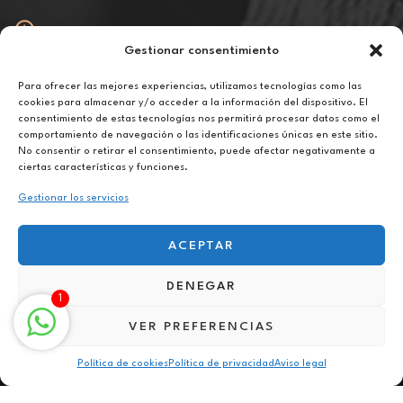
Gestionar consentimiento
Abierto
De lunes a viernes de 10h a 20h
Para ofrecer las mejores experiencias, utilizamos tecnologías como las
cookies para almacenar y/o acceder a la información del dispositivo. El
consentimiento de estas tecnologías nos permitirá procesar datos como el
Aviso legal
comportamiento de navegación o las identificaciones únicas en este sitio.
Política de privacidad
No consentir o retirar el consentimiento, puede afectar negativamente a
Política de cookies
ciertas características y funciones.
Gestionar los servicios
ACEPTAR
DENEGAR
Hipnoterapia online en Estella-Lizarra
1
VER PREFERENCIAS
Política de cookies
Política de privacidad
Aviso legal