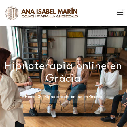
Hipnoterapia online en
Gràcia
Home
Hipnoterapia online en Gràcia