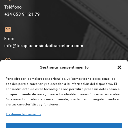
Teléfono
+34 653 91 21 79
Email
info@terapiasansiedadbarcelona.com
Gestionar consentimiento
Abierto
De lunes a viernes de 10h a 20h
Para ofrecer las mejores experiencias, utilizamos tecnologías como las
cookies para almacenar y/o acceder a la información del dispositivo. El
consentimiento de estas tecnologías nos permitirá procesar datos como el
Aviso legal
comportamiento de navegación o las identificaciones únicas en este sitio.
Política de privacidad
No consentir o retirar el consentimiento, puede afectar negativamente a
Política de cookies
ciertas características y funciones.
Gestionar los servicios