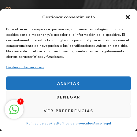
Gestionar consentimiento
Abierto
De lunes a viernes de 10h a 20h
Para ofrecer las mejores experiencias, utilizamos tecnologías como las
cookies para almacenar y/o acceder a la información del dispositivo. El
consentimiento de estas tecnologías nos permitirá procesar datos como el
Aviso legal
comportamiento de navegación o las identificaciones únicas en este sitio.
Política de privacidad
No consentir o retirar el consentimiento, puede afectar negativamente a
Política de cookies
ciertas características y funciones.
Gestionar los servicios
ACEPTAR
DENEGAR
Terapia contra fobias online en Armuña
1
VER PREFERENCIAS
Política de cookies
Política de privacidad
Aviso legal