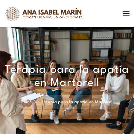
Terapia para la apatía
en Martorell
Home
Terapia para la apatía en Martorell