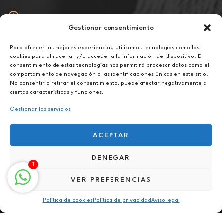
Gestionar consentimiento
Abierto
De lunes a viernes de 10h a 20h
Para ofrecer las mejores experiencias, utilizamos tecnologías como las
cookies para almacenar y/o acceder a la información del dispositivo. El
consentimiento de estas tecnologías nos permitirá procesar datos como el
Aviso legal
comportamiento de navegación o las identificaciones únicas en este sitio.
Política de privacidad
No consentir o retirar el consentimiento, puede afectar negativamente a
Política de cookies
ciertas características y funciones.
Gestionar los servicios
ACEPTAR
DENEGAR
Terapia para el miedo en Estepona
1
VER PREFERENCIAS
Política de cookies
Política de privacidad
Aviso legal