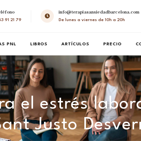
eléfono
info@terapiasansiedadbarcelona.com
3 91 21 79
De lunes a viernes de 10h a 20h
AS PNL
LIBROS
ARTÍCULOS
PRECIO
C
a el estrés labor
Sant Justo Desver