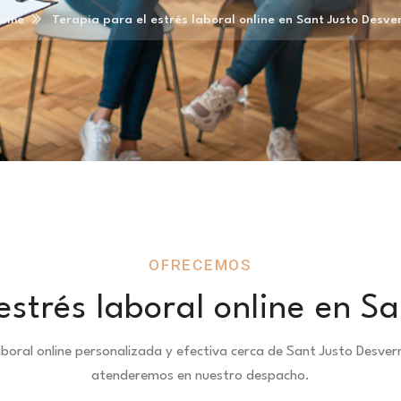
ome
Terapia para el estrés laboral online en Sant Justo Desve
OFRECEMOS
estrés laboral online en S
aboral online personalizada y efectiva cerca de Sant Justo Desv
atenderemos en nuestro despacho.