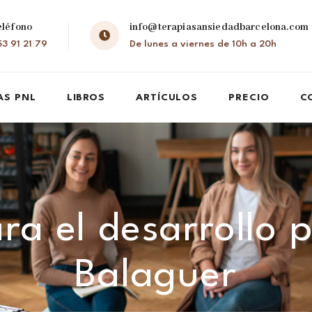
eléfono
info@terapiasansiedadbarcelona.com
3 91 21 79
De lunes a viernes de 10h a 20h
AS PNL
LIBROS
ARTÍCULOS
PRECIO
C
ra el desarrollo 
Balaguer