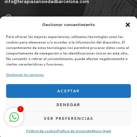
info@terapiasansiedadbarcelona.com
Gestionar consentimiento
Abierto
De lunes a viernes de 10h a 20h
Para ofrecer las mejores experiencias, utilizamos tecnologías como las
cookies para almacenar y/o acceder a la información del dispositivo. El
consentimiento de estas tecnologías nos permitirá procesar datos como el
Aviso legal
comportamiento de navegación o las identificaciones únicas en este sitio.
Política de privacidad
No consentir o retirar el consentimiento, puede afectar negativamente a
Política de cookies
ciertas características y funciones.
Gestionar los servicios
ACEPTAR
DENEGAR
Terapia contra fobias online en Sant Cugat del Vallès
1
VER PREFERENCIAS
Política de cookies
Política de privacidad
Aviso legal