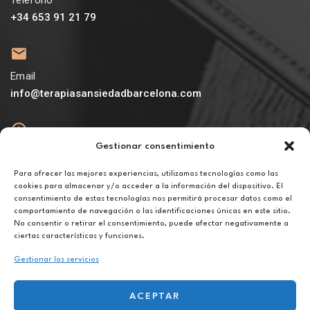
+34 653 91 21 79
Email
info@terapiasansiedadbarcelona.com
Gestionar consentimiento
Abierto
De lunes a viernes de 10h a 20h
Para ofrecer las mejores experiencias, utilizamos tecnologías como las
cookies para almacenar y/o acceder a la información del dispositivo. El
consentimiento de estas tecnologías nos permitirá procesar datos como el
Aviso legal
comportamiento de navegación o las identificaciones únicas en este sitio.
Política de privacidad
No consentir o retirar el consentimiento, puede afectar negativamente a
Política de cookies
ciertas características y funciones.
Gestionar los servicios
ACEPTAR