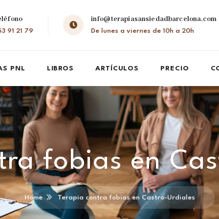
eléfono
info@terapiasansiedadbarcelona.com
3 91 21 79
De lunes a viernes de 10h a 20h
AS PNL
LIBROS
ARTÍCULOS
PRECIO
C
tra fobias en Cas
Home
Terapia contra fobias en Castro-Urdiales