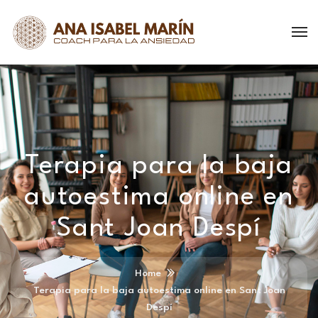
Terapia para la baja
autoestima online en
Sant Joan Despí
Home
Terapia para la baja autoestima online en Sant Joan
Despí