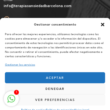
info@terapiasansiedadbarcelona.com
Gestionar consentimiento
Abierto
De lunes a viernes de 10h a 20h
Para ofrecer las mejores experiencias, utilizamos tecnologías como las
cookies para almacenar y/o acceder a la información del dispositivo. El
consentimiento de estas tecnologías nos permitirá procesar datos como el
Aviso legal
comportamiento de navegación o las identificaciones únicas en este sitio.
Política de privacidad
No consentir o retirar el consentimiento, puede afectar negativamente a
Política de cookies
ciertas características y funciones.
Gestionar los servicios
ACEPTAR
DENEGAR
Terapia contra fobias en Sant Gervasi
1
VER PREFERENCIAS