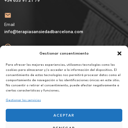
+34 653 91 21 79
Email
info@terapiasansiedadbarcelona.com
Gestionar consentimiento
Abierto
De lunes a viernes de 10h a 20h
Para ofrecer las mejores experiencias, utilizamos tecnologías como las
cookies para almacenar y/o acceder a la información del dispositivo. El
consentimiento de estas tecnologías nos permitirá procesar datos como el
Aviso legal
comportamiento de navegación o las identificaciones únicas en este sitio.
Política de privacidad
No consentir o retirar el consentimiento, puede afectar negativamente a
Política de cookies
ciertas características y funciones.
Gestionar los servicios
ACEPTAR