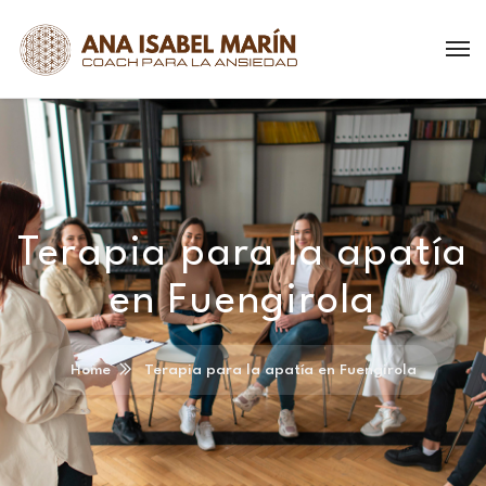
Terapia para la apatía
en Fuengirola
Home
Terapia para la apatía en Fuengirola