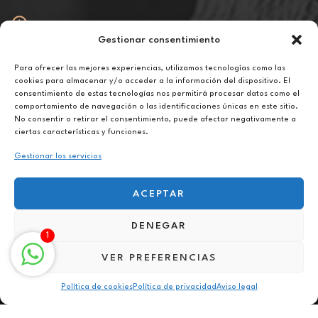
Gestionar consentimiento
Abierto
De lunes a viernes de 10h a 20h
Para ofrecer las mejores experiencias, utilizamos tecnologías como las
cookies para almacenar y/o acceder a la información del dispositivo. El
consentimiento de estas tecnologías nos permitirá procesar datos como el
Aviso legal
comportamiento de navegación o las identificaciones únicas en este sitio.
Política de privacidad
No consentir o retirar el consentimiento, puede afectar negativamente a
Política de cookies
ciertas características y funciones.
Gestionar los servicios
ACEPTAR
DENEGAR
Terapia para el duelo en Adra
1
VER PREFERENCIAS
Política de cookies
Política de privacidad
Aviso legal