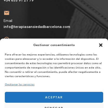
+34 653 91 21 79
Email
info@terapiasansiedadbarcelona.com
Gestionar consentimiento
Abierto
De lunes a viernes de 10h a 20h
Para ofrecer las mejores experiencias, utilizamos tecnologías como las
cookies para almacenar y/o acceder a la información del dispositivo. El
consentimiento de estas tecnologías nos permitirá procesar datos como el
Aviso legal
comportamiento de navegación o las identificaciones únicas en este sitio.
Política de privacidad
No consentir o retirar el consentimiento, puede afectar negativamente a
Política de cookies
ciertas características y funciones.
Gestionar los servicios
ACEPTAR