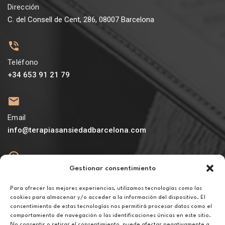
Dirección
C. del Consell de Cent, 286, 08007 Barcelona
Teléfono
+34 653 91 21 79
Email
info@terapiasansiedadbarcelona.com
Gestionar consentimiento
Abierto
De lunes a viernes de 10h a 20h
Para ofrecer las mejores experiencias, utilizamos tecnologías como las
cookies para almacenar y/o acceder a la información del dispositivo. El
consentimiento de estas tecnologías nos permitirá procesar datos como el
Aviso legal
comportamiento de navegación o las identificaciones únicas en este sitio.
Política de privacidad
No consentir o retirar el consentimiento, puede afectar negativamente a