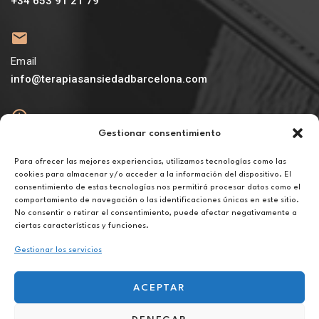
+34 653 91 21 79
Email
info@terapiasansiedadbarcelona.com
Gestionar consentimiento
Abierto
De lunes a viernes de 10h a 20h
Para ofrecer las mejores experiencias, utilizamos tecnologías como las
cookies para almacenar y/o acceder a la información del dispositivo. El
consentimiento de estas tecnologías nos permitirá procesar datos como el
Aviso legal
comportamiento de navegación o las identificaciones únicas en este sitio.
Política de privacidad
No consentir o retirar el consentimiento, puede afectar negativamente a
Política de cookies
ciertas características y funciones.
Gestionar los servicios
ACEPTAR