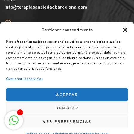
info@terapiasansiedadbarcelona.com
Gestionar consentimiento
Abierto
De lunes a viernes de 10h a 20h
Para ofrecer las mejores experiencias, utilizamos tecnologías como las
cookies para almacenar y/o acceder a la información del dispositivo. El
consentimiento de estas tecnologías nos permitirá procesar datos como el
Aviso legal
comportamiento de navegación o las identificaciones únicas en este sitio.
Política de privacidad
No consentir o retirar el consentimiento, puede afectar negativamente a
Política de cookies
ciertas características y funciones.
Gestionar los servicios
ACEPTAR
DENEGAR
Terapia para la superación personal online en Vallirana
1
VER PREFERENCIAS