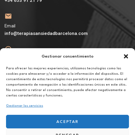
+34 653 91 21 79
Email
info@terapiasansiedadbarcelona.com
Gestionar consentimiento
Abierto
De lunes a viernes de 10h a 20h
Para ofrecer las mejores experiencias, utilizamos tecnologías como las
cookies para almacenar y/o acceder a la información del dispositivo. El
consentimiento de estas tecnologías nos permitirá procesar datos como el
Aviso legal
comportamiento de navegación o las identificaciones únicas en este sitio.
Política de privacidad
No consentir o retirar el consentimiento, puede afectar negativamente a
Política de cookies
ciertas características y funciones.
Gestionar los servicios
ACEPTAR