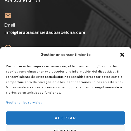
+34 653 91 21 79
Email
info@terapiasansiedadbarcelona.com
Gestionar consentimiento
Abierto
De lunes a viernes de 10h a 20h
Para ofrecer las mejores experiencias, utilizamos tecnologías como las
cookies para almacenar y/o acceder a la información del dispositivo. El
consentimiento de estas tecnologías nos permitirá procesar datos como el
Aviso legal
comportamiento de navegación o las identificaciones únicas en este sitio.
Política de privacidad
No consentir o retirar el consentimiento, puede afectar negativamente a
Política de cookies
ciertas características y funciones.
Gestionar los servicios
ACEPTAR