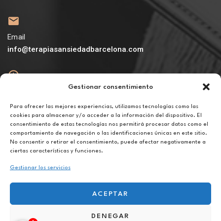
Email
info@terapiasansiedadbarcelona.com
Gestionar consentimiento
Abierto
De lunes a viernes de 10h a 20h
Para ofrecer las mejores experiencias, utilizamos tecnologías como las
cookies para almacenar y/o acceder a la información del dispositivo. El
consentimiento de estas tecnologías nos permitirá procesar datos como el
Aviso legal
comportamiento de navegación o las identificaciones únicas en este sitio.
Política de privacidad
No consentir o retirar el consentimiento, puede afectar negativamente a
Política de cookies
ciertas características y funciones.
Gestionar los servicios
ACEPTAR
DENEGAR
Terapia para el desarrollo personal en Balaguer