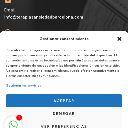
Email
info@terapiasansiedadbarcelona.com
Gestionar consentimiento
Abierto
De lunes a viernes de 10h a 20h
Para ofrecer las mejores experiencias, utilizamos tecnologías como las
cookies para almacenar y/o acceder a la información del dispositivo. El
consentimiento de estas tecnologías nos permitirá procesar datos como el
Aviso legal
comportamiento de navegación o las identificaciones únicas en este sitio.
Política de privacidad
No consentir o retirar el consentimiento, puede afectar negativamente a
Política de cookies
ciertas características y funciones.
Gestionar los servicios
ACEPTAR
DENEGAR
Terapia para el estrés laboral online en Jaén
1
VER PREFERENCIAS