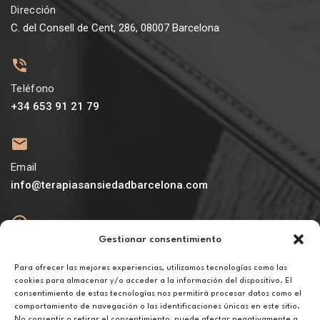
Dirección
C. del Consell de Cent, 286, 08007 Barcelona
Teléfono
+34 653 91 21 79
Email
info@terapiasansiedadbarcelona.com
Gestionar consentimiento
Abierto
De lunes a viernes de 10h a 20h
Para ofrecer las mejores experiencias, utilizamos tecnologías como las
cookies para almacenar y/o acceder a la información del dispositivo. El
consentimiento de estas tecnologías nos permitirá procesar datos como el
Aviso legal
comportamiento de navegación o las identificaciones únicas en este sitio.
Política de privacidad
No consentir o retirar el consentimiento, puede afectar negativamente a