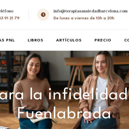
eléfono
info@terapiasansiedadbarcelona.com
3 91 21 79
De lunes a viernes de 10h a 20h
AS PNL
LIBROS
ARTÍCULOS
PRECIO
C
ara la infidelidad
Fuenlabrada