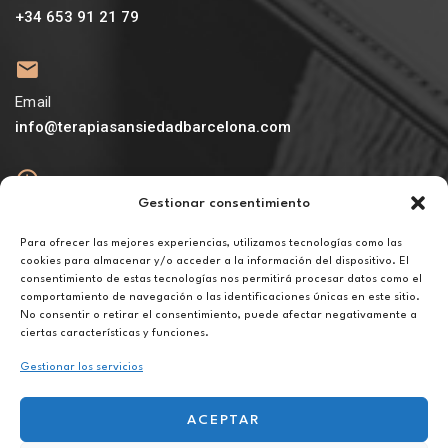
+34 653 91 21 79
Email
info@terapiasansiedadbarcelona.com
Gestionar consentimiento
Abierto
De lunes a viernes de 10h a 20h
Para ofrecer las mejores experiencias, utilizamos tecnologías como las
cookies para almacenar y/o acceder a la información del dispositivo. El
consentimiento de estas tecnologías nos permitirá procesar datos como el
Aviso legal
comportamiento de navegación o las identificaciones únicas en este sitio.
Política de privacidad
No consentir o retirar el consentimiento, puede afectar negativamente a
Política de cookies
ciertas características y funciones.
Gestionar los servicios
ACEPTAR