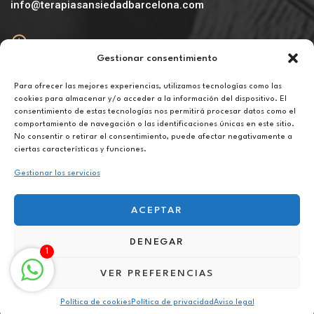
info@terapiasansiedadbarcelona.com
Gestionar consentimiento
Abierto
De lunes a viernes de 10h a 20h
Para ofrecer las mejores experiencias, utilizamos tecnologías como las
cookies para almacenar y/o acceder a la información del dispositivo. El
consentimiento de estas tecnologías nos permitirá procesar datos como el
Aviso legal
comportamiento de navegación o las identificaciones únicas en este sitio.
Política de privacidad
No consentir o retirar el consentimiento, puede afectar negativamente a
Política de cookies
ciertas características y funciones.
Gestionar los servicios
ACEPTAR
DENEGAR
Terapia para la superación personal online en Cerdanyola del Vallès
1
VER PREFERENCIAS
Política de cookies
Política de privacidad
Aviso legal